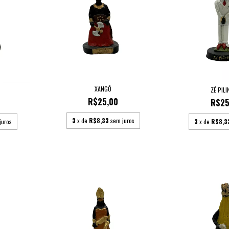
XANGÔ
ZÉ PIL
R$25,00
R$25
3
x de
R$8,33
sem juros
3
x de
R$8,3
juros