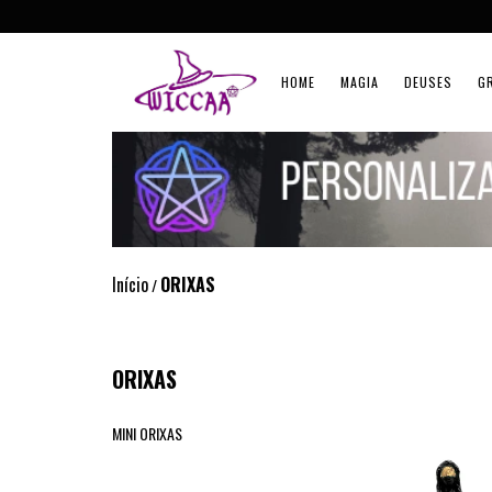
HOME
MAGIA
DEUSES
G
Início
ORIXAS
/
ORIXAS
MINI ORIXAS