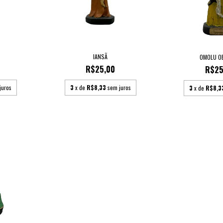
IANSÃ
OMOLU O
R$25,00
R$25
3
x de
R$8,33
sem juros
juros
3
x de
R$8,3