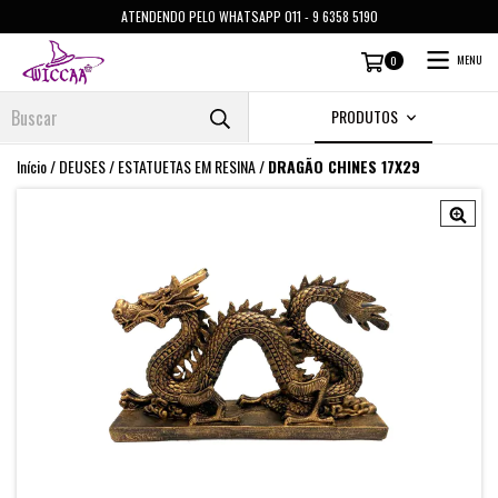
ATENDENDO PELO WHATSAPP 011 - 9 6358 5190
MENU
0
PRODUTOS
Início
/
DEUSES
/
ESTATUETAS EM RESINA
/
DRAGÃO CHINES 17X29