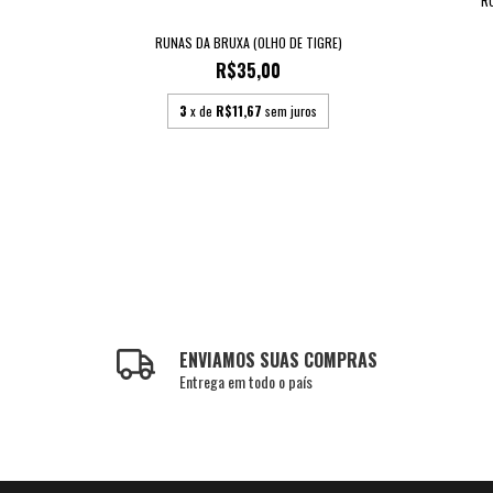
R
UL)
RUNAS DA BRUXA (OLHO DE TIGRE)
R$35,00
3
x de
R$11,67
sem juros
ENVIAMOS SUAS COMPRAS
Entrega em todo o país