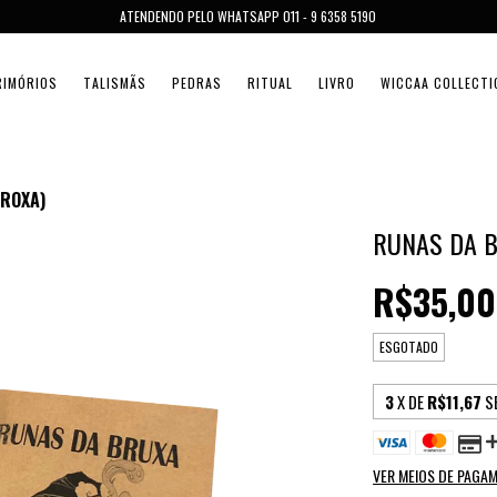
ATENDENDO PELO WHATSAPP 011 - 9 6358 5190
RIMÓRIOS
TALISMÃS
PEDRAS
RITUAL
LIVRO
WICCAA COLLECTI
 ROXA)
RUNAS DA B
R$35,00
ESGOTADO
3
X DE
R$11,67
S
VER MEIOS DE PAGA