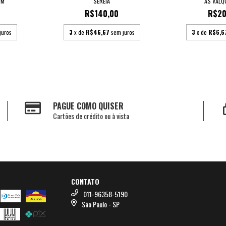
CM
SEREIA
AS VALQ
R$140,00
R$20
juros
3
x de
R$46,67
sem juros
3
x de
R$6,6
PAGUE COMO QUISER
Cartões de crédito ou à vista
CONTATO
011-96358-5190
São Paulo - SP