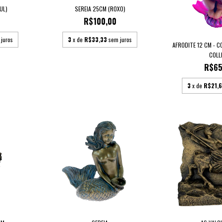
UL)
SEREIA 25CM (ROXO)
R$100,00
 juros
3
x de
R$33,33
sem juros
AFRODITE 12 CM - C
COLLE
R$65
3
x de
R$21,