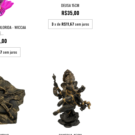
DEUSA 15CM
R$35,00
3
x de
R$11,67
sem juros
OLORIDA - WICCAA
...
,00
67
sem juros