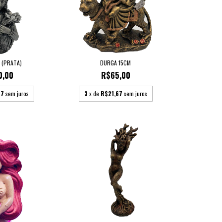
 (PRATA)
DURGA 15CM
0,00
R$65,00
67
sem juros
3
x de
R$21,67
sem juros