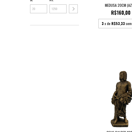
MEDUSA 20CM (AZ
R$160,00
3
x de
R$53,33
sem